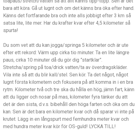
toapaus/stretch/vatten så att allt känns tipp-topp. Sen är det
bara att köra. Gå ut lugnt och om det känns bra öka efter hand.
Känns det fortfarande bra och inte alls jobbigt efter 3 km så
satsa lite, lite mer. Har du krafter kvar efter 4,5 kilometer så
spurta!
Du som vet att du kan jogga/springa 5 kilometer och är ute
efter ett rekord: Värm upp cirka tio minuter. Ta en lite längre
paus, cirka 10 minuter då du gör dig ”startklar”.
Stretcha/spring på toa/drick vatten/ta av överdragskläder.
Vila inte så att du blir kall/stel. Sen kör. Ta det något, något
lugnt första kilometern och fokusera på att komma in i en bra
rytm. Kilometer två och tre ska du hålla en hög, jämn fart, känn
att du ligger och nosar på mas, kilometer fyra tänker du att
det är den sista, d.v.s. bibehåll den höga farten och öka om du
kan. Sen är det bara en kilometer kvar och då sparar vi inte på
krutet. Lägg in en långspurt med femhundra meter kvar och
med hundra meter kvar kör för OS-guld! LYCKA TILL!