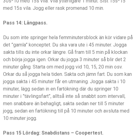
30s*10 med 15s vila. Vila ytterligare 1 minut. Sist 15s*15
med 15s vila. Jogg eller rask promenad 10 min.
Pass 14: Långpass.
Du som inte springer hela femminutersblock än kör vidare på
det ”gamla” konceptet. Du ska vara ute i 45 minuter. Jogga
sakta tills du inte orkar längre. Gå fram till 5 min på klockan
och börja jogga igen. Orkar du jogga 3 minuter så blir det 2
minuter gång. Starta om med jogg vid 10, 15, 20 min osv.
Orkar du så jogga hela tiden. Sakta och jämn fart. Du som kan
jogga sakta i 45 minuter får en utmaning. Jogga sakta i 10
minuter, lägg sedan in en fartökning där du springer 10
minuter i ”tävlingsfart”, alltså inte så snabbt som intervall,
men snabbare än behagligt, sakta sedan ner till 5 minuter
jogg, sedan en fartökning till på 10 minuter och avsluta med
10 minuter jogg.
Pass 15 Lördag: Snabdistans – Coopertest.