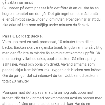
gå sakta i en minut.
Skillnaden på detta passet från det förra är att du ska ha en
högre intensitet om det går. Det gör inget om du måste stå
eller gå riktigt sakta under vilominuten. Poängen här är att du
ska orka så fort som möjligt under minuten du är aktiv.
Pass 3, Lördag: Backe.
Värm upp med en rask promenad, 10 minuter fram till en
backe. Backen ska vara ganska brant, längden är inte så viktig
men den får inte ta mindre än en minut att komma uppför. Gå
eller spring, vilket du orkar, uppför backen. Gå eller spring
sakta ner. Vänd och börja om direkt. Använd armarna som
pendel, skjut fram höften, rak i ryggen och blicken mot krönet.
Om du går, gör det så intensivt du kan. Jobba med backen i
totalt 20 minuter.
Poängen med detta pass är att få en hög puls uppe mot
krönet. När du är klar med backmomentet avsluta passet med
att ta en så lång promenad du orkar och kan. Har du en