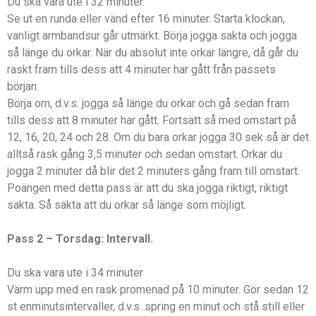
Du ska vara ute i 32 minuter.
Se ut en runda eller vänd efter 16 minuter. Starta klockan,
vanligt armbandsur går utmärkt. Börja jogga sakta och jogga
så länge du orkar. När du absolut inte orkar längre, då går du
raskt fram tills dess att 4 minuter har gått från passets
början.
Börja om, d.v.s. jogga så länge du orkar och gå sedan fram
tills dess att 8 minuter har gått. Fortsätt så med omstart på
12, 16, 20, 24 och 28. Om du bara orkar jogga 30 sek så är det
alltså rask gång 3,5 minuter och sedan omstart. Orkar du
jogga 2 minuter då blir det 2 minuters gång fram till omstart.
Poängen med detta pass är att du ska jogga riktigt, riktigt
sakta. Så sakta att du orkar så länge som möjligt.
Pass 2 – Torsdag: Intervall.
Du ska vara ute i 34 minuter
Värm upp med en rask promenad på 10 minuter. Gör sedan 12
st enminutsintervaller, d.v.s. spring en minut och stå still eller