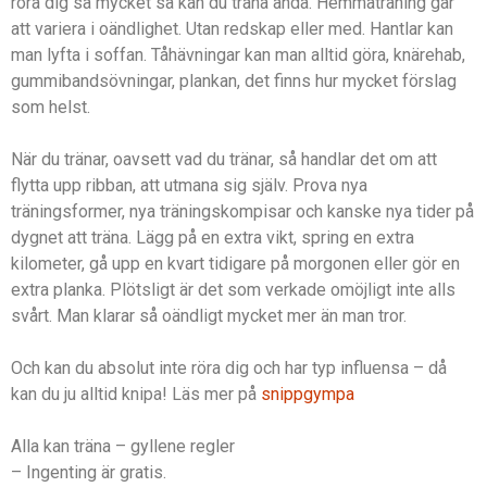
röra dig så mycket så kan du träna ändå. Hemmaträning går
att variera i oändlighet. Utan redskap eller med. Hantlar kan
man lyfta i soffan. Tåhävningar kan man alltid göra, knärehab,
gummibandsövningar, plankan, det finns hur mycket förslag
som helst.
När du tränar, oavsett vad du tränar, så handlar det om att
flytta upp ribban, att utmana sig själv. Prova nya
träningsformer, nya träningskompisar och kanske nya tider på
dygnet att träna. Lägg på en extra vikt, spring en extra
kilometer, gå upp en kvart tidigare på morgonen eller gör en
extra planka. Plötsligt är det som verkade omöjligt inte alls
svårt. Man klarar så oändligt mycket mer än man tror.
Och kan du absolut inte röra dig och har typ influensa – då
kan du ju alltid knipa! Läs mer på
snippgympa
Alla kan träna – gyllene regler
– Ingenting är gratis.